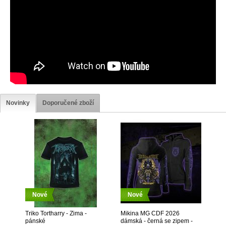
Novinky
Doporučené zboží
Nové
Nové
Triko Tortharry - Zima -
Mikina MG CDF 2026
pánské
dámská - černá se zipem -