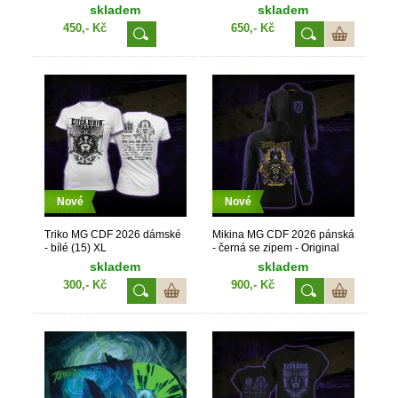
Original (17) M
skladem
skladem
450,- Kč
650,- Kč
Nové
Nové
Triko MG CDF 2026 dámské
Mikina MG CDF 2026 pánská
- bílé (15) XL
- černá se zipem - Original
(10) L
skladem
skladem
300,- Kč
900,- Kč