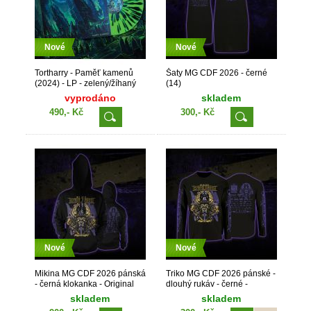
Nové
Nové
Tortharry - Paměť kamenů
Šaty MG CDF 2026 - černé
(2024) - LP - zelený/žíhaný
(14)
vinyl
vyprodáno
skladem
490,- Kč
300,- Kč
Nové
Nové
Mikina MG CDF 2026 pánská
Triko MG CDF 2026 pánské -
- černá klokanka - Original
dlouhý rukáv - černé -
(11)
Original (06) M
skladem
skladem