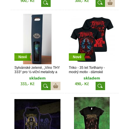
900,- Kč
300,- Kč
Nové
Nové
Sylvánské zelené, „Víno THY
Triko - 35 let Tortharry -
333“ pro ½-viční metalisty a
modrý motiv - dámské
½-vičky metalistů
skladem
skladem
333,- Kč
490,- Kč