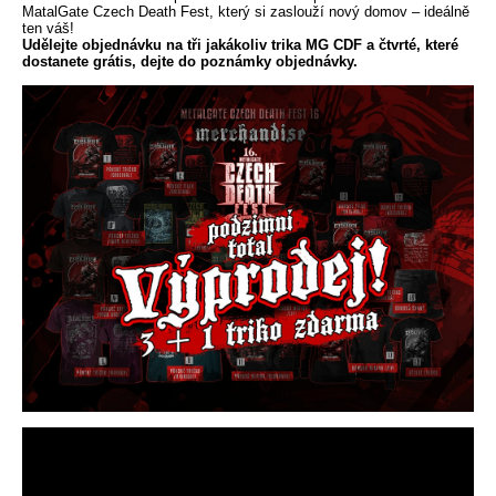
MatalGate Czech Death Fest, který si zaslouží nový domov – ideálně
ten váš!
Udělejte objednávku na tři jakákoliv trika MG CDF a čtvrté, které
dostanete grátis, dejte do poznámky objednávky.