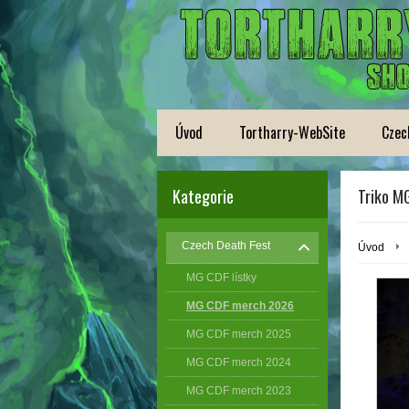
Úvod
Tortharry-WebSite
Czec
Kategorie
Triko MG
Czech Death Fest
Úvod
MG CDF lístky
MG CDF merch 2026
MG CDF merch 2025
MG CDF merch 2024
MG CDF merch 2023