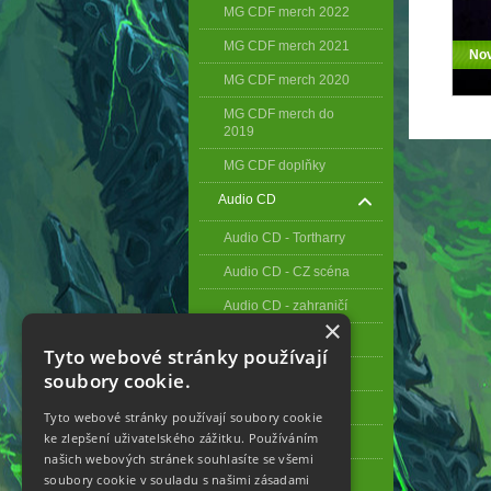
MG CDF merch 2022
MG CDF merch 2021
No
MG CDF merch 2020
MG CDF merch do
2019
MG CDF doplňky
Audio CD
Audio CD - Tortharry
Audio CD - CZ scéna
Audio CD - zahraničí
×
LP desky
Tyto webové stránky používají
MC
soubory cookie.
Oblečení Tortharry
Tyto webové stránky používají soubory cookie
ke zlepšení uživatelského zážitku. Používáním
Doplňky
našich webových stránek souhlasíte se všemi
Merch Imago
soubory cookie v souladu s našimi zásadami