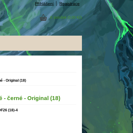
Přihlášení
Registrace
0
položek
(0,00 Kč)
 - Original (18)
- černé - Original (18)
F26 (18)-4