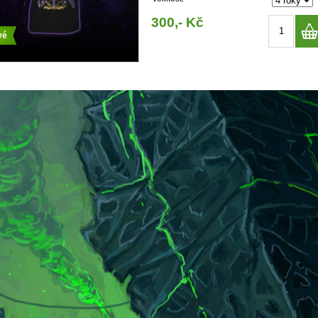
300,- Kč
vé