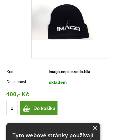
Kód:
imago-cepice-sedo-bila
Dostupnost:
skladem
400,- Kč
Do košíku
×
Tyto webové stránky používají
Imago - čepice s šedo bílým logem