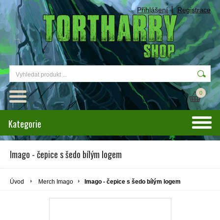
Přihlášení
Registrace
0
Kategorie
Imago - čepice s šedo bílým logem
Úvod
Merch Imago
Imago - čepice s šedo bílým logem