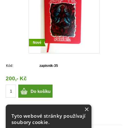
Nové
Kód:
zapisnik-35
200,- Kč
Do košíku
×
Tyto webové stránky používají
Zápisník Tortharry - 35 Years Of Death Metal
soubory cookie.