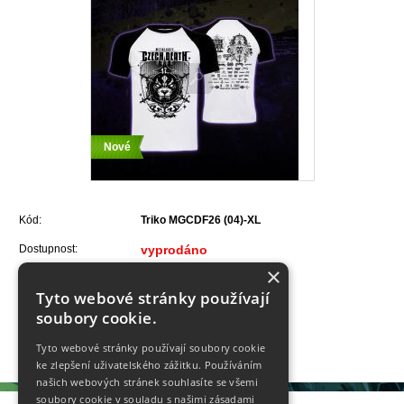
Nové
Kód:
Triko MGCDF26 (04)-XL
Dostupnost:
vyprodáno
×
Velikost:
Tyto webové stránky používají
soubory cookie.
300,- Kč
Tyto webové stránky používají soubory cookie
ke zlepšení uživatelského zážitku. Používáním
našich webových stránek souhlasíte se všemi
soubory cookie v souladu s našimi zásadami