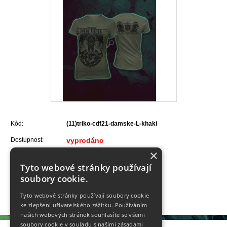
Kód:
(11)triko-cdf21-damske-L-khaki
Dostupnost:
vyprodáno
×
Velikost:
Tyto webové stránky používají
soubory cookie.
250,- Kč
Tyto webové stránky používají soubory cookie
ke zlepšení uživatelského zážitku. Používáním
našich webových stránek souhlasíte se všemi
soubory cookie v souladu s našimi zásadami