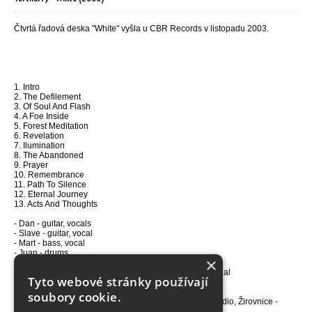
Čtvrtá řadová deska "White" vyšla u CBR Records v listopadu 2003.
1. Intro
2. The Defilement
3. Of Soul And Flash
4. A Foe Inside
5. Forest Meditation
6. Revelation
7. Ilumination
8. The Abandoned
9. Prayer
10. Remembrance
11. Path To Silence
12. Eternal Journey
13. Acts And Thoughts
- Dan - guitar, vocals
- Slave - guitar, vocal
- Mart - bass, vocal
- Juan - drums
×
- Produced, mixed and mastered by Miloš "Dodo" Doležal
Tyto webové stránky používají
- Music by TORTHARRY
- Lyrics writen Štefan Ležovič
soubory cookie.
- Recorded, mixed and mastered 2003 at Hacienda Studio, Žirovnice -
Babory, CZ