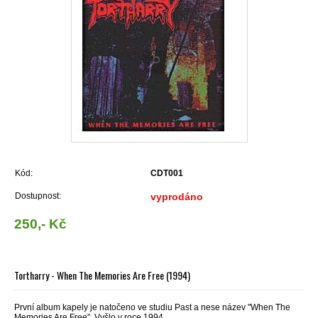
Kód:
CDT001
Dostupnost:
vyprodáno
250,- Kč
Tortharry - When The Memories Are Free (1994)
První album kapely je natočeno ve studiu Past a nese název "When The
Memories Are Free". Vyšlo v roce 1994.