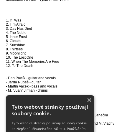
1. If I Was
2. I ´m Afraid
3. Day Has Died
4. The Noble
5. Inner Frost
6. Clouds
7. Sunshine
8. Thirtees
9. Moonlight
10. The Lost One
11. When The Memories Are Free
12. To The Death
- Dan Pavlík - guitar and vocals
- Jarda Rubeš - guitar
- Martin Vacek - bass and vocals
- M. "Juan" Jirman - drums
×
- Produced by Mirek Kovář
Tyto webové stránky používají
- CD produced by Dan Pavlík and Jarda Rubeš
- All songs by TORTHARRY
soubory cookie.
- Lyrics by Štefan Ležovič and song "To the Death" Aleš Janečka
- Recorded at "PAST" studio 1.8. - 12.8. 1994
Tyto webové stránky používají soubory cookie
- Engineered and mixed at "PAST" studio by P. Sonda and M. Vlachý
ke zlepšení uživatelského zážitku. Používáním